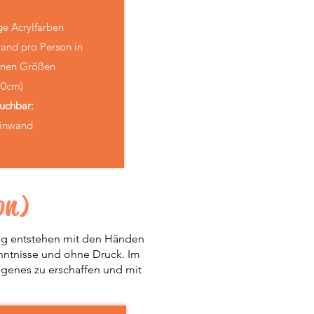
e Acrylfarben
and pro Person in
enen Größen
80cm)
uchbar:
einwand
on)
ung entstehen mit den Händen
enntnisse und ohne Druck. Im
Eigenes zu erschaffen und mit