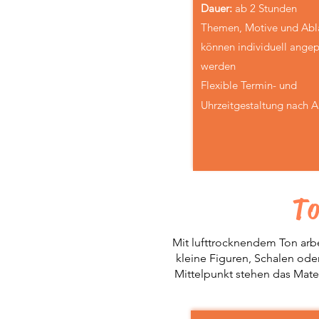
Dauer
:
ab
2 Stunden
Themen, Motive und Abl
können individuell angep
werden
Flexible
Termin- und
Uhrzeitgestaltung nach 
To
Mit lufttrocknendem Ton arb
kleine Figuren, Schalen ode
Mittelpunkt stehen das Mater