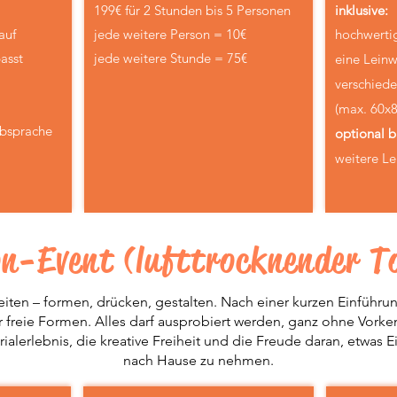
199€ für 2 Stunden bis 5 Personen
inklusive:
auf
jede weitere Person = 10€
hochwertig
asst
jede weitere Stunde = 75€
eine Leinw
verschied
(max. 60x
Absprache
optional b
weitere L
n-Event (lufttrocknender T
eiten – formen, drücken, gestalten. Nach einer kurzen Einführ
r freie Formen. Alles darf ausprobiert werden, ganz ohne Vork
ialerlebnis, die kreative Freiheit und die Freude daran, etwas 
nach Hause zu nehmen.