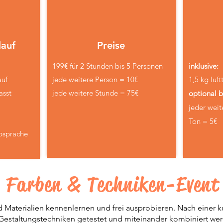
lauf
Preise
199€ für 2 Stunden bis 5 Personen
inklusive:
auf
jede weitere Person = 10€
1,5 kg luf
asst
jede weitere Stunde = 75€
optional 
jeder weit
Ton = 5€
bsprache
Farben & Techniken-Event
 Materialien kennenlernen und frei ausprobieren. Nach einer 
 Gestaltungstechniken getestet und miteinander kombiniert w