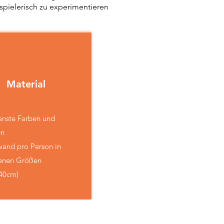
spielerisch zu experimentieren
Material
enste Farben und
en
wand pro Person in
denen Größen
x40cm)