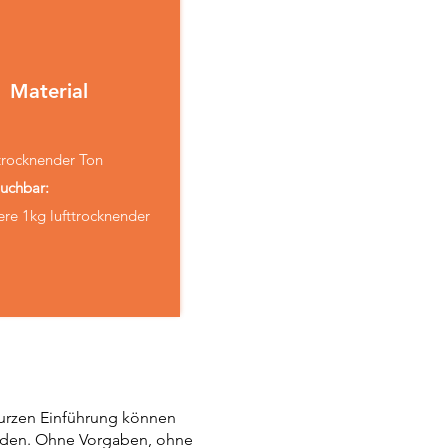
Material
ttrocknender Ton
buchbar:
ere 1kg lufttrocknender
kurzen Einführung können
erden. Ohne Vorgaben, ohne