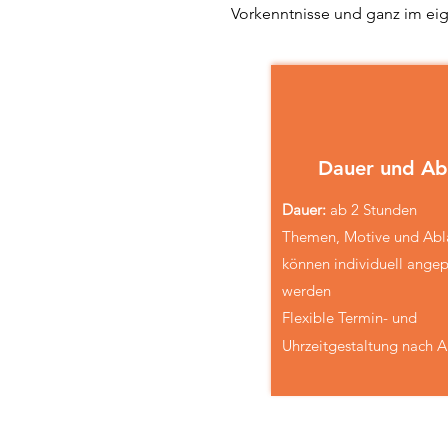
Vorkenntnisse und ganz im eig
Dauer und Ab
Dauer
:
ab
2 Stunden
Themen, Motive und Abl
können individuell angep
werden
Flexible
Termin- und
Uhrzeitgestaltung nach 