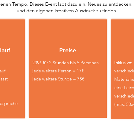
enen Tempo. Dieses Event lädt dazu ein, Neues zu entdecken, 
und den eigenen kreativen Ausdruck zu finden.
lauf
Preise
239€ für 2 Stunden bis 5 Personen
inklusive:
auf
jede weitere Person = 17€
verschied
asst
jede weitere Stunde = 75€
Materiali
eine Lein
verschie
Absprache
(max. 50