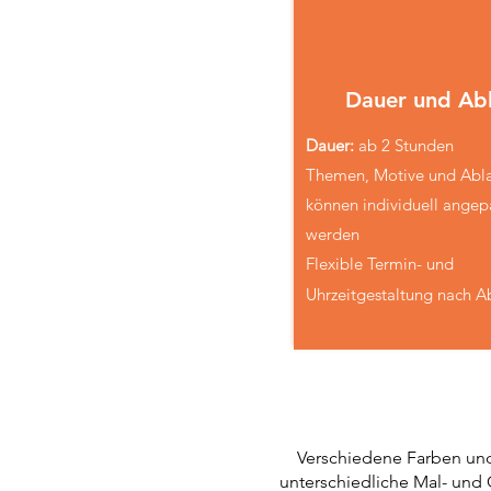
Dauer und Ab
Dauer
:
ab
2 Stunden
Themen, Motive und Abl
können individuell angep
werden
Flexible
Termin- und
Uhrzeitgestaltung nach A
Verschiedene Farben und
unterschiedliche Mal- und