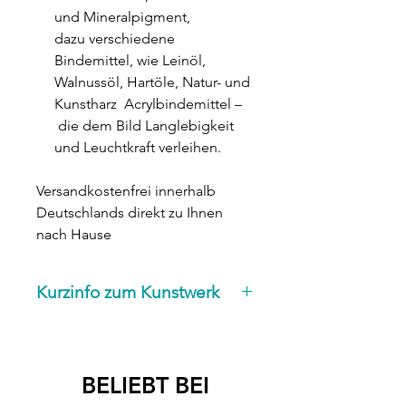
und Mineralpigment,
dazu verschiedene
Bindemittel, wie Leinöl,
Walnussöl, Hartöle, Natur- und
Kunstharz Acrylbindemittel –
die dem Bild Langlebigkeit
und Leuchtkraft verleihen.
Versandkostenfrei innerhalb
Deutschlands direkt zu Ihnen
nach Hause
Kurzinfo zum Kunstwerk
Titel: Frau in Rot
Maße:
B:90 x H:120 x T:2 cm
BELIEBT BEI
Malgrund:
Bild auf eine Leinwand